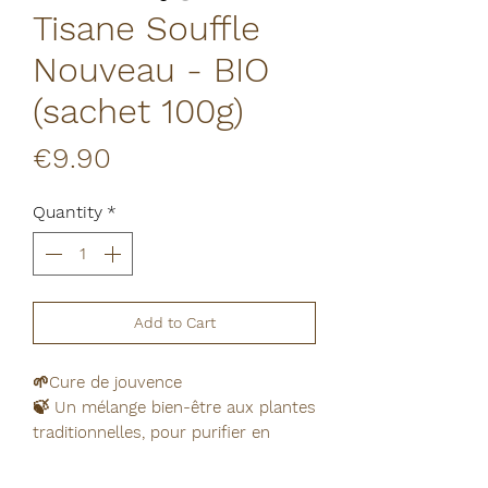
Tisane Souffle
Nouveau - BIO
(sachet 100g)
Price
€9.90
Quantity
*
Add to Cart
🌱Cure de jouvence
🍃 Un mélange bien-être aux plantes
traditionnelles, pour purifier en
douceur et revitaliser naturellement.
Ortie, bouleau, prêle et cynorrhodon