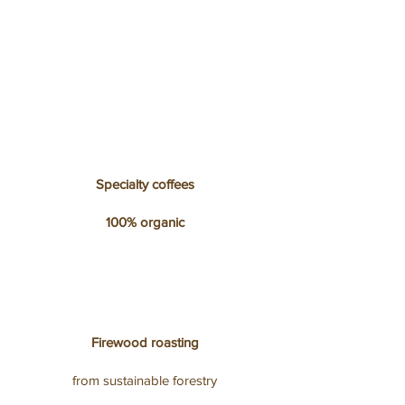
composition est pensée avec
délicatesse et exigence, pour
révéler la beauté végétale d’un
parfum , la douceur d’une feuille
🍂, la chaleur d’un moment
suspendu 🍵.
Specialty coffees
100% organic
Firewood roasting
from sustainable forestry