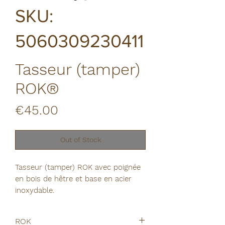
SKU:
5060309230411
Tasseur (tamper)
ROK®
Price
€45.00
Out of Stock
Tasseur (tamper) ROK avec poignée
en bois de hêtre et base en acier
inoxydable.
Diamètre : 49,7 mm
ROK