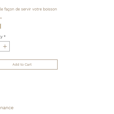
le façon de servir votre boisson
e avec cet ensemble gobelet +
*
le fabriqués à partir de
ux recyclés :
rcle et partie intérieure en
ty
*
de bois
(hêtre)
recyclées
 extérieure en
marc de café
ble en coloris :
Cayenne
Add to Cart
)
et
Noix de Muscade (marron
dore
le concept de donner une
 vie au marc de café, et le fait
que produit ait un
aspect
unique.
enance