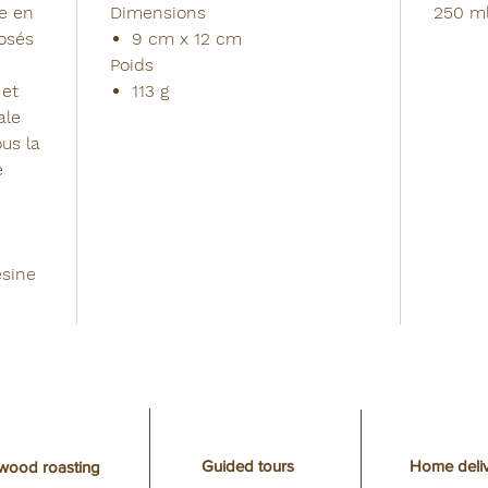
Compati
e en
Dimensions
250 m
osés
9 cm x 12 cm
Idéal p
Poids
transpo
 et
113 g
ale
us la
e
ésine
Guided tours
Home deliv
ewood roasting