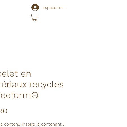
espace membre
elet en
ériaux recyclés
feeform®
Price
90
e contenu inspire le contenant...