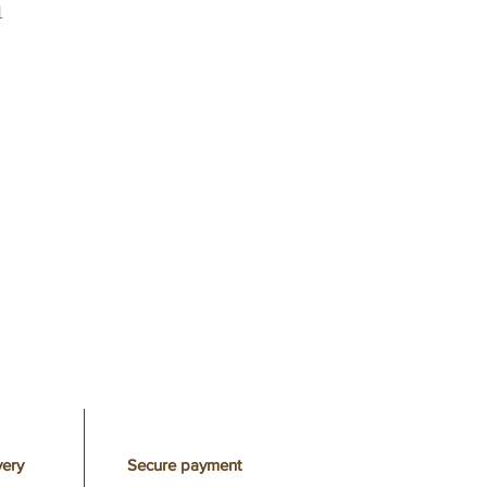
ble lave-vaisselle.
l
our vos déplacements, facile à
rter.
ery
Secure payment