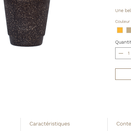
Une bel
préféré
Couleur
couverc
matéria
- couve
Quanti
fibres 
- coque
recyclé
Disponi
(orange
clair)
😍
On a
seconde
que cha
marbré 
Caractéristiques
Cont